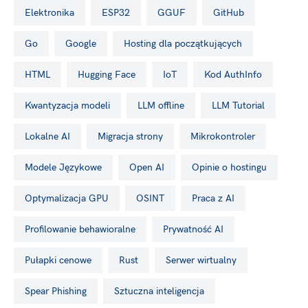
Elektronika
ESP32
GGUF
GitHub
Go
Google
hosting dla początkujących
HTML
Hugging Face
IoT
kod AuthInfo
Kwantyzacja modeli
LLM offline
LLM Tutorial
Lokalne AI
migracja strony
Mikrokontroler
Modele Językowe
Open AI
opinie o hostingu
Optymalizacja GPU
OSINT
Praca z AI
profilowanie behawioralne
Prywatność AI
pułapki cenowe
Rust
serwer wirtualny
Spear Phishing
Sztuczna inteligencja