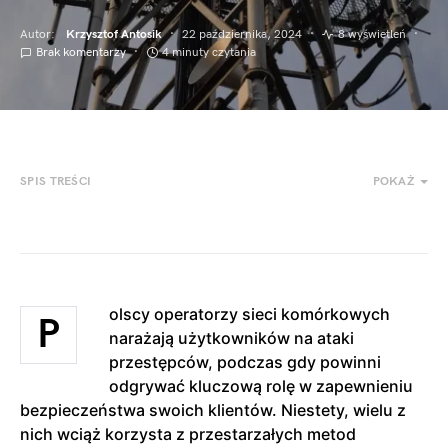
Autor:
Krzysztof Antosik
22 października, 2024
8 wyświetleń
Brak komentarzy
4 minuty czytania
SPIS TREŚCI
POKAŻ
olscy operatorzy sieci komórkowych
P
narażają użytkowników na ataki
przestępców, podczas gdy powinni
odgrywać kluczową rolę w zapewnieniu
bezpieczeństwa swoich klientów. Niestety, wielu z
nich wciąż korzysta z przestarzałych metod