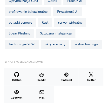
Optymalizacja GPU
OSINT
Praca z AI
profilowanie behawioralne
Prywatność AI
pułapki cenowe
Rust
serwer wirtualny
Spear Phishing
Sztuczna inteligencja
Technologia 2026
ukryte koszty
wybór hostingu
LINKI SPOŁECZNOŚCIOWE
GitHub
Reddit
Pinterest
Twitter
CodePen
Mail