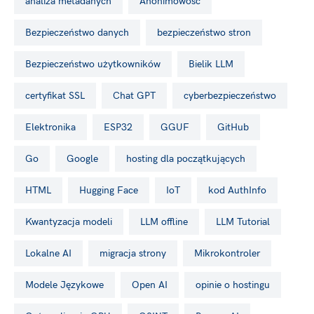
analiza metadanych
Anonimowość
Bezpieczeństwo danych
bezpieczeństwo stron
Bezpieczeństwo użytkowników
Bielik LLM
certyfikat SSL
Chat GPT
cyberbezpieczeństwo
Elektronika
ESP32
GGUF
GitHub
Go
Google
hosting dla początkujących
HTML
Hugging Face
IoT
kod AuthInfo
Kwantyzacja modeli
LLM offline
LLM Tutorial
Lokalne AI
migracja strony
Mikrokontroler
Modele Językowe
Open AI
opinie o hostingu