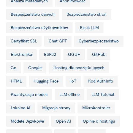
analiza metadanych
Anonimowość
Bezpieczeństwo danych
bezpieczeństwo stron
Bezpieczeństwo użytkowników
Bielik LLM
certyfikat SSL
Chat GPT
cyberbezpieczeństwo
Elektronika
ESP32
GGUF
GitHub
Go
Google
hosting dla początkujących
HTML
Hugging Face
IoT
kod AuthInfo
Kwantyzacja modeli
LLM offline
LLM Tutorial
Lokalne AI
migracja strony
Mikrokontroler
Modele Językowe
Open AI
opinie o hostingu