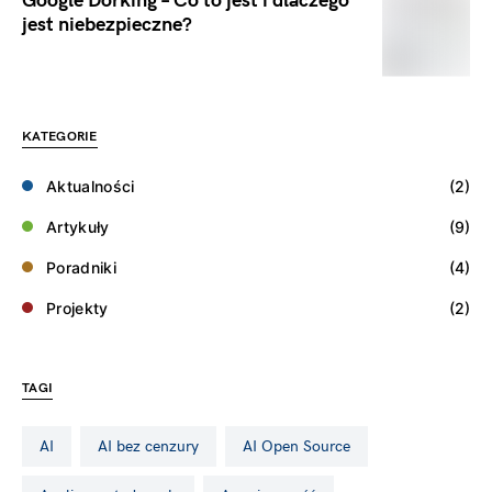
Google Dorking – Co to jest i dlaczego
jest niebezpieczne?
KATEGORIE
Aktualności
(2)
Artykuły
(9)
Poradniki
(4)
Projekty
(2)
TAGI
AI
AI bez cenzury
AI Open Source