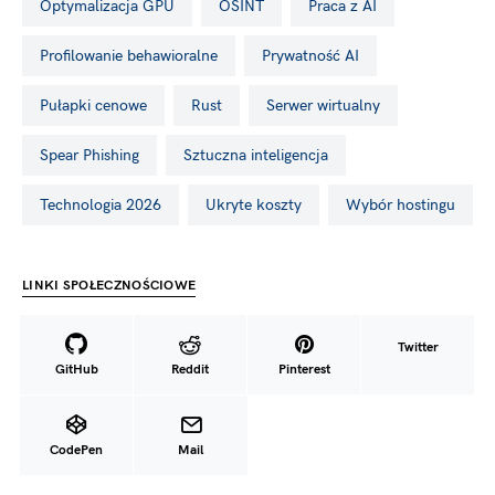
Optymalizacja GPU
OSINT
Praca z AI
profilowanie behawioralne
Prywatność AI
pułapki cenowe
Rust
serwer wirtualny
Spear Phishing
Sztuczna inteligencja
Technologia 2026
ukryte koszty
wybór hostingu
LINKI SPOŁECZNOŚCIOWE
Twitter
GitHub
Reddit
Pinterest
CodePen
Mail